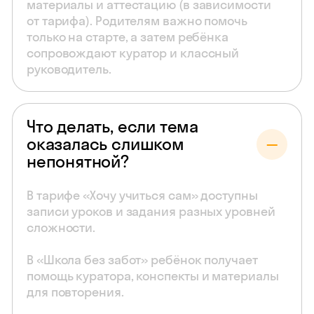
материалы и аттестацию (в зависимости
от тарифа). Родителям важно помочь
только на старте, а затем ребёнка
сопровождают куратор и классный
руководитель.
Что делать, если тема
оказалась слишком
непонятной?
В тарифе «Хочу учиться сам» доступны
записи уроков и задания разных уровней
сложности.
В «Школа без забот» ребёнок получает
помощь куратора, конспекты и материалы
для повторения.