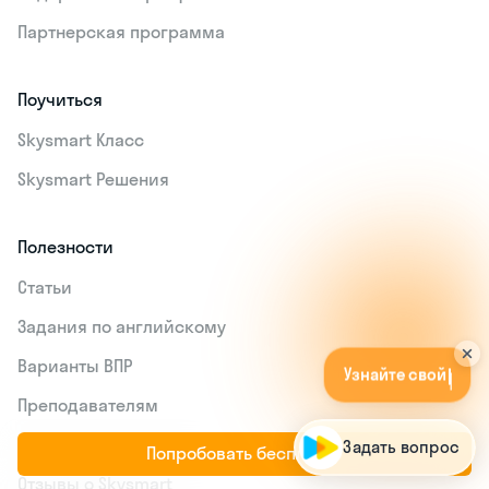
Партнерская программа
Поучиться
Skysmart Класс
Skysmart Решения
Полезности
Статьи
Задания по английскому
У
з
н
а
й
т
е
с
в
о
й
у
р
о
в
е
н
ь
з
н
а
н
и
й
Варианты ВПР
б
е
с
п
л
а
т
н
о
!
А
п
|
Преподавателям
Портал для учителей
Попробовать бесплатно
Отзывы о Skysmart