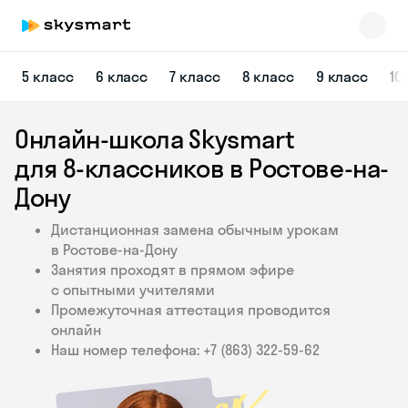
5 класс
6 класс
7 класс
8 класс
9 класс
10
Онлайн-школа Skysmart
для 8‑классников в Ростове-на-
Дону
Дистанционная замена обычным урокам
Skysmart Chat
в Ростове-на-Дону
online
Занятия проходят в прямом эфире
с опытными учителями
Промежуточная аттестация проводится
онлайн
Наш номер телефона: +7 (863) 322‑59‑62