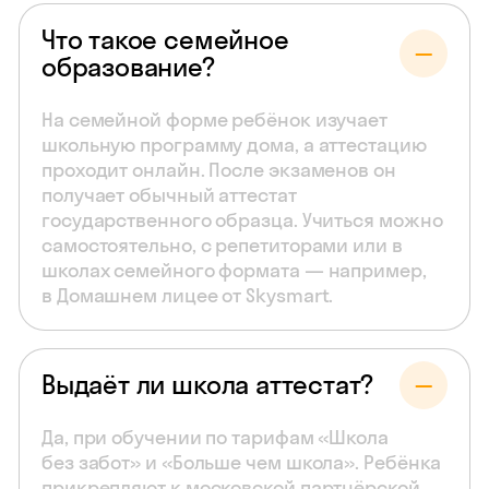
Что такое семейное
образование?
На семейной форме ребёнок изучает
школьную программу дома, а аттестацию
проходит онлайн. После экзаменов он
получает обычный аттестат
государственного образца. Учиться можно
самостоятельно, с репетиторами или в
школах семейного формата — например,
в Домашнем лицее от Skysmart.
Выдаёт ли школа аттестат?
Да, при обучении по тарифам «Школа
без забот» и «Больше чем школа». Ребёнка
прикрепляют к московской партнёрской