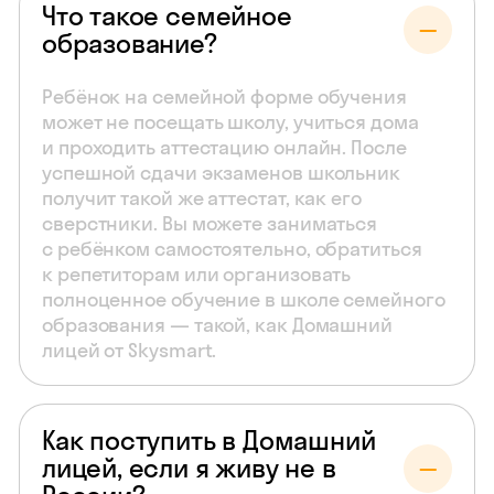
Что такое семейное
образование?
Ребёнок на семейной форме обучения
может не посещать школу, учиться дома
и проходить аттестацию онлайн. После
успешной сдачи экзаменов школьник
получит такой же аттестат, как его
сверстники. Вы можете заниматься
с ребёнком самостоятельно, обратиться
к репетиторам или организовать
полноценное обучение в школе семейного
образования — такой, как Домашний
лицей от Skysmart.
Как поступить в Домашний
лицей, если я живу не в