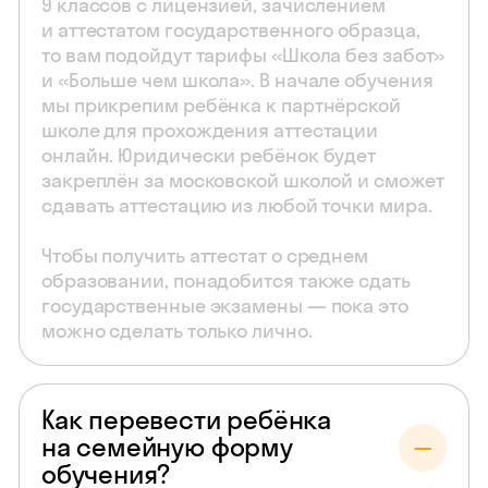
9 классов с лицензией, зачислением
и аттестатом государственного образца,
то вам подойдут тарифы «Школа без забот»
и «Больше чем школа». В начале обучения
мы прикрепим ребёнка к партнёрской
школе для прохождения аттестации
онлайн. Юридически ребёнок будет
закреплён за московской школой и сможет
сдавать аттестацию из любой точки мира.
Чтобы получить аттестат о среднем
образовании, понадобится также сдать
государственные экзамены — пока это
можно сделать только лично.
Как перевести ребёнка
на семейную форму
обучения?