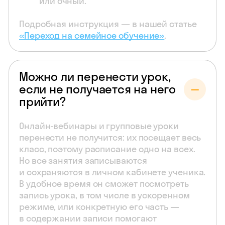
или очный.
Подробная инструкция — в нашей статье
«Переход на семейное обучение»
.
Можно ли перенести урок,
если не получается на него
прийти?
Онлайн-вебинары и групповые уроки
перенести не получится: их посещает весь
класс, поэтому расписание одно на всех.
Но все занятия записываются
и сохраняются в личном кабинете ученика.
В удобное время он сможет посмотреть
запись урока, в том числе в ускоренном
режиме, или конкретную его часть —
в содержании записи помогают