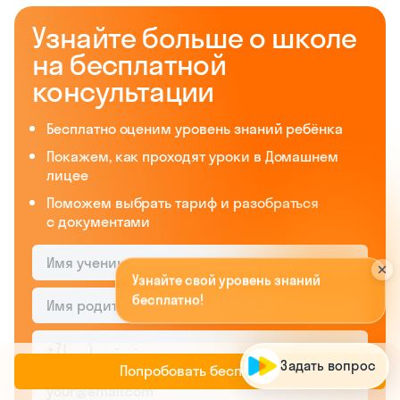
Узнайте больше о школе
на бесплатной
консультации
Бесплатно оценим уровень знаний ребёнка
Покажем, как проходят уроки в Домашнем
лицее
Поможем выбрать тариф и разобраться
с документами
У
з
н
а
й
т
е
с
в
о
й
у
р
о
в
е
н
ь
з
н
а
н
и
й
б
е
с
п
л
а
т
н
о
!
А
п
о
п
р
о
м
о
к
о
д
у
O
R
G
A
N
I
C
A
м
ы
д
а
р
и
м
д
Задать вопрос
Попробовать бесплатно