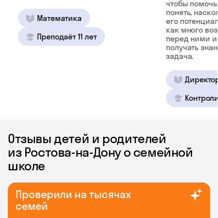
чтобы помочь
понять, наско
Математика
его потенциал
как много во
Преподаёт 11 лет
перед ними и
получать зна
задача.
Директо
Контроли
Отзывы детей и родителей
из Ростова-на-Дону о семейной
школе
Проверили на тысячах
семей