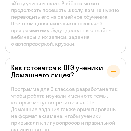
«Хочу учиться сам». Ребёнок может
продолжать посещать школу, вам не нужно
переводить его на семейное обучение.
При этом дополнительно к школьной
программе ему будут доступны онлайн-
вебинары и их записи, задания
с автопроверкой, кружки.
Как готовятся к ОГЭ ученики
Домашнего лицея?
Программа для 9 классов разработана так,
чтобы ребята изучали именно те темы,
которые могут встретиться на ОГЭ.
Домашние задания также ориентированы
на формат экзамена, чтобы ученики
привыкали к типу вопросов и правильной
записи ответов.